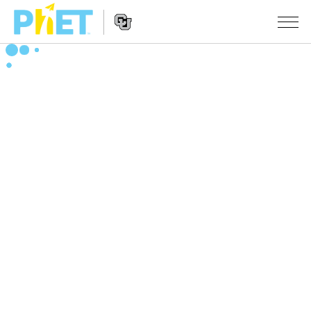
PhET
웹
사
웹
시뮬레이션
이
사
트
이
모든 심(Sims)
STUDIO
검
트
색
탐
About Studio
수업
물리학
색
Customizable Sims
수학 및 통계학
활동 검색
연구
Start a Free Trial
화학
당신의 활동을 공유하세요.
시도/주도권
Purchase a License
지구 및 우주
활동 기여 지침
포용적 디자인
로그인/등록
생물학
가상 워크숍
PhET 글로벌
로그인/등록
번역된 시뮬레이션
Professional Learning with PhET
Data Fluency