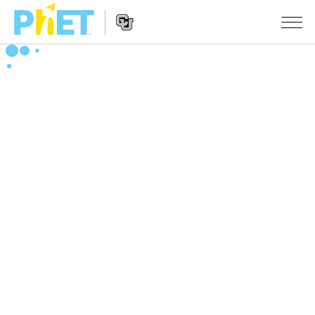
PhET
웹
사
웹
시뮬레이션
이
사
트
이
모든 심(Sims)
STUDIO
검
트
색
탐
About Studio
수업
물리학
색
Customizable Sims
수학 및 통계학
활동 검색
연구
Start a Free Trial
화학
당신의 활동을 공유하세요.
시도/주도권
Purchase a License
지구 및 우주
활동 기여 지침
포용적 디자인
로그인/등록
생물학
가상 워크숍
PhET 글로벌
로그인/등록
번역된 시뮬레이션
Professional Learning with PhET
Data Fluency