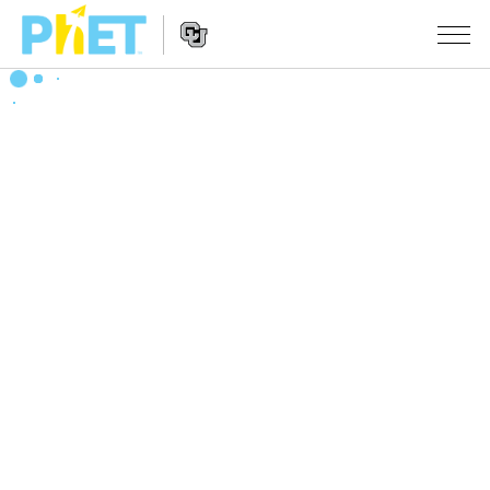
PhET
웹
사
웹
시뮬레이션
이
사
트
이
모든 심(Sims)
STUDIO
검
트
색
탐
About Studio
수업
물리학
색
Customizable Sims
수학 및 통계학
활동 검색
연구
Start a Free Trial
화학
당신의 활동을 공유하세요.
시도/주도권
Purchase a License
지구 및 우주
활동 기여 지침
포용적 디자인
로그인/등록
생물학
가상 워크숍
PhET 글로벌
로그인/등록
번역된 시뮬레이션
Professional Learning with PhET
Data Fluency