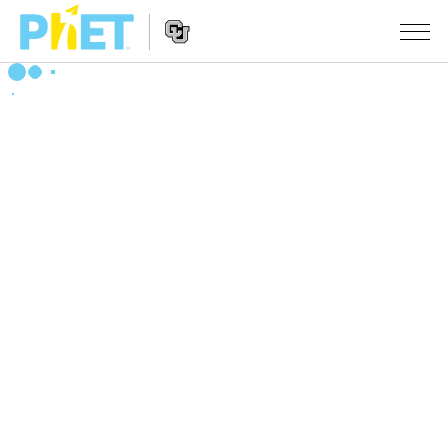
PhET
웹
사
웹
시뮬레이션
이
사
트
이
모든 심(Sims)
STUDIO
검
트
색
탐
About Studio
수업
물리학
색
Customizable Sims
수학 및 통계학
활동 검색
연구
Start a Free Trial
화학
당신의 활동을 공유하세요.
시도/주도권
Purchase a License
지구 및 우주
활동 기여 지침
포용적 디자인
로그인/등록
생물학
가상 워크숍
PhET 글로벌
로그인/등록
번역된 시뮬레이션
Professional Learning with PhET
Data Fluency