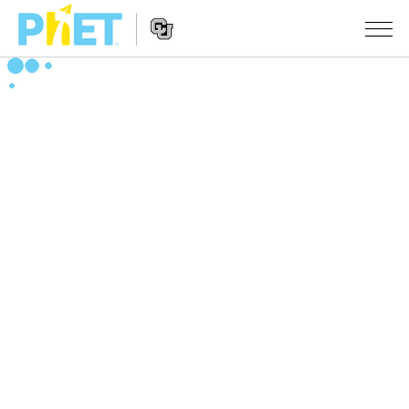
PhET
웹
사
웹
시뮬레이션
이
사
트
이
모든 심(Sims)
STUDIO
검
트
색
탐
About Studio
수업
물리학
색
Customizable Sims
수학 및 통계학
활동 검색
연구
Start a Free Trial
화학
당신의 활동을 공유하세요.
시도/주도권
Purchase a License
지구 및 우주
활동 기여 지침
포용적 디자인
로그인/등록
생물학
가상 워크숍
PhET 글로벌
로그인/등록
번역된 시뮬레이션
Professional Learning with PhET
Data Fluency