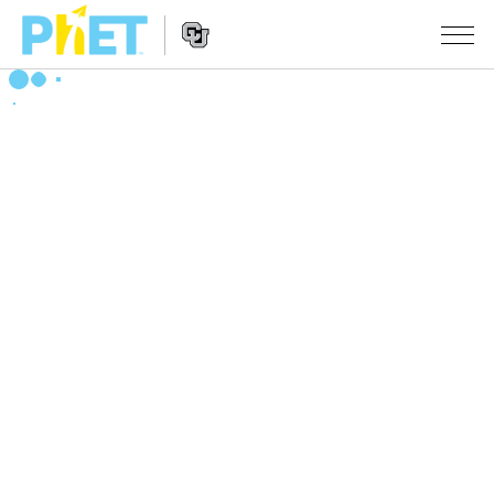
PhET
웹
사
웹
시뮬레이션
이
사
트
이
모든 심(Sims)
STUDIO
검
트
색
탐
About Studio
수업
물리학
색
Customizable Sims
수학 및 통계학
활동 검색
연구
Start a Free Trial
화학
당신의 활동을 공유하세요.
시도/주도권
Purchase a License
지구 및 우주
활동 기여 지침
포용적 디자인
로그인/등록
생물학
가상 워크숍
PhET 글로벌
로그인/등록
번역된 시뮬레이션
Professional Learning with PhET
Data Fluency