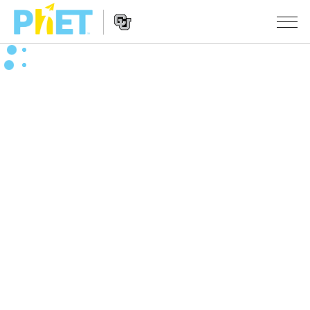
PhET
웹
사
웹
시뮬레이션
이
사
트
이
모든 심(Sims)
STUDIO
검
트
색
탐
About Studio
수업
물리학
색
Customizable Sims
수학 및 통계학
활동 검색
연구
Start a Free Trial
화학
당신의 활동을 공유하세요.
시도/주도권
Purchase a License
지구 및 우주
활동 기여 지침
포용적 디자인
로그인/등록
생물학
가상 워크숍
PhET 글로벌
로그인/등록
번역된 시뮬레이션
Professional Learning with PhET
Data Fluency