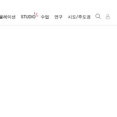
웹
뮬레이션
STUDIO
수업
연구
시도/주도권
사
이
트
About Studio
모든 심(Sims)
활동 검색
포용적 디자인
인
인
탐
Customizable Sims
당신의 활동을 공유하세요.
PhET 글로벌
색
물리학
Start a Free Trial
활동 기여 지침
Data Fluency
수학 및 통계학
Purchase a License
STEM Ed의 DEIB
가상 워크숍
화학
SceneryStack OSE
Professional Learning with PhET
지구 및 우주
Impact Report
Teaching with PhET
생물학
번역된 시뮬레이션
Customizable Sims