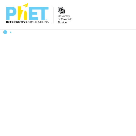
PhET
웹
사
이
트
검
색