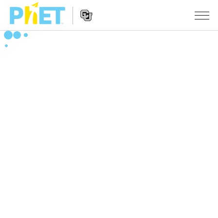
PhET
웹
사
웹
시뮬레이션
이
사
트
이
모든 심(Sims)
STUDIO
검
트
색
탐
About Studio
수업
물리학
색
Customizable Sims
수학 및 통계학
활동 검색
연구
Start a Free Trial
화학
당신의 활동을 공유하세요.
시도/주도권
Purchase a License
지구 및 우주
활동 기여 지침
포용적 디자인
로그인/등록
생물학
가상 워크숍
PhET 글로벌
로그인/등록
번역된 시뮬레이션
Professional Learning with PhET
Data Fluency