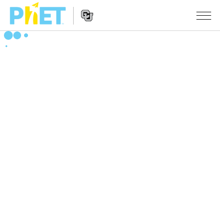
PhET
웹
사
웹
시뮬레이션
이
사
트
이
모든 심(Sims)
STUDIO
검
트
색
탐
About Studio
수업
물리학
색
Customizable Sims
수학 및 통계학
활동 검색
연구
Start a Free Trial
화학
당신의 활동을 공유하세요.
시도/주도권
Purchase a License
지구 및 우주
활동 기여 지침
포용적 디자인
로그인/등록
생물학
가상 워크숍
PhET 글로벌
로그인/등록
번역된 시뮬레이션
Professional Learning with PhET
Data Fluency