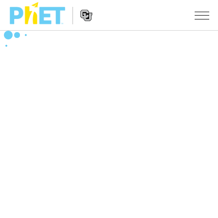
PhET
웹
사
웹
시뮬레이션
이
사
트
이
모든 심(Sims)
STUDIO
검
트
색
탐
About Studio
수업
물리학
색
Customizable Sims
수학 및 통계학
활동 검색
연구
Start a Free Trial
화학
당신의 활동을 공유하세요.
시도/주도권
Purchase a License
지구 및 우주
활동 기여 지침
포용적 디자인
로그인/등록
생물학
가상 워크숍
PhET 글로벌
로그인/등록
번역된 시뮬레이션
Professional Learning with PhET
Data Fluency