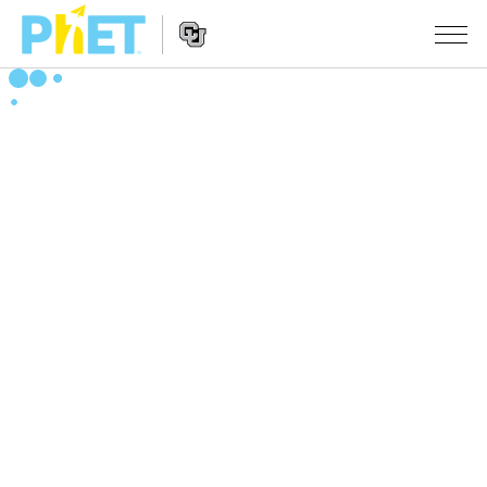
PhET
웹
사
웹
시뮬레이션
이
사
트
이
모든 심(Sims)
STUDIO
검
트
색
탐
About Studio
수업
물리학
색
Customizable Sims
수학 및 통계학
활동 검색
연구
Start a Free Trial
화학
당신의 활동을 공유하세요.
시도/주도권
Purchase a License
지구 및 우주
활동 기여 지침
포용적 디자인
로그인/등록
생물학
가상 워크숍
PhET 글로벌
로그인/등록
번역된 시뮬레이션
Professional Learning with PhET
Data Fluency