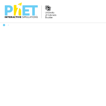
PhET
웹
사
이
트
검
색