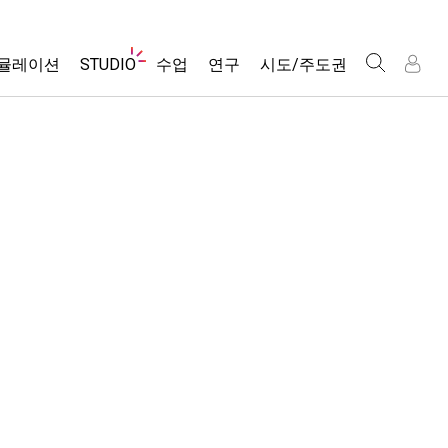
웹
뮬레이션
STUDIO
수업
연구
시도/주도권
사
이
트
About Studio
모든 심(Sims)
활동 검색
포용적 디자인
인
인
탐
Customizable Sims
당신의 활동을 공유하세요.
PhET 글로벌
색
물리학
Start a Free Trial
활동 기여 지침
Data Fluency
수학 및 통계학
Purchase a License
STEM Ed의 DEIB
가상 워크숍
화학
SceneryStack OSE
Professional Learning with PhET
지구 및 우주
Impact Report
Teaching with PhET
생물학
번역된 시뮬레이션
Customizable Sims