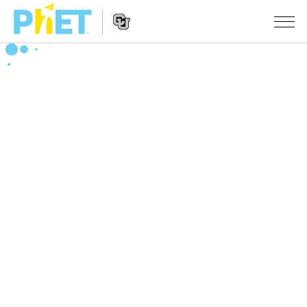
PhET
웹
사
웹
시뮬레이션
이
사
트
이
모든 심(Sims)
STUDIO
검
트
색
탐
About Studio
수업
물리학
색
Customizable Sims
수학 및 통계학
활동 검색
연구
Start a Free Trial
화학
당신의 활동을 공유하세요.
시도/주도권
Purchase a License
지구 및 우주
활동 기여 지침
포용적 디자인
로그인/등록
생물학
가상 워크숍
PhET 글로벌
로그인/등록
번역된 시뮬레이션
Professional Learning with PhET
Data Fluency