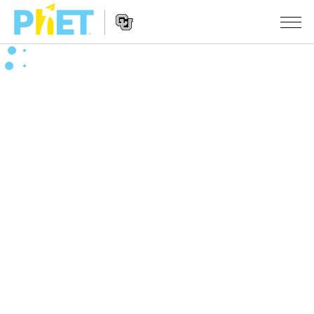
PhET
웹
사
웹
시뮬레이션
이
사
트
이
모든 심(Sims)
STUDIO
검
트
색
탐
About Studio
수업
물리학
색
Customizable Sims
수학 및 통계학
활동 검색
연구
Start a Free Trial
화학
당신의 활동을 공유하세요.
시도/주도권
Purchase a License
지구 및 우주
활동 기여 지침
포용적 디자인
로그인/등록
생물학
가상 워크숍
PhET 글로벌
로그인/등록
번역된 시뮬레이션
Professional Learning with PhET
Data Fluency