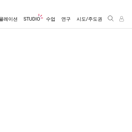
웹
뮬레이션
STUDIO
수업
연구
시도/주도권
사
이
트
About Studio
모든 심(Sims)
활동 검색
포용적 디자인
인
인
탐
Customizable Sims
당신의 활동을 공유하세요.
PhET 글로벌
색
물리학
Start a Free Trial
활동 기여 지침
Data Fluency
수학 및 통계학
Purchase a License
STEM Ed의 DEIB
가상 워크숍
화학
SceneryStack OSE
Professional Learning with PhET
지구 및 우주
Impact Report
Teaching with PhET
생물학
번역된 시뮬레이션
Customizable Sims