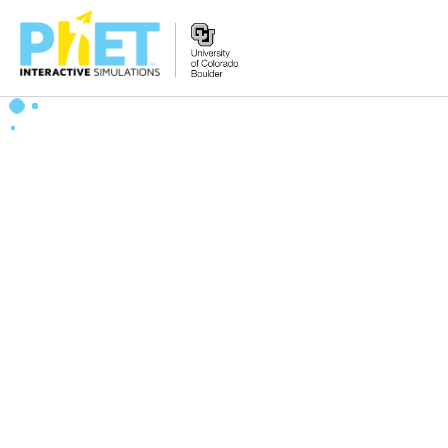
PhET
웹
사
이
트
검
색