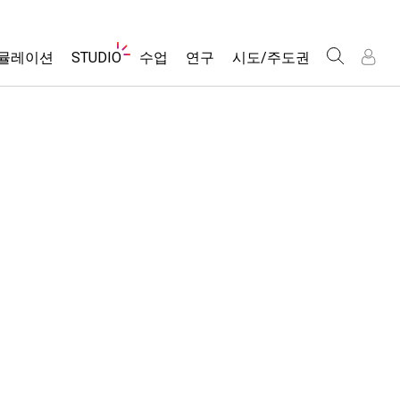
웹
뮬레이션
STUDIO
수업
연구
시도/주도권
사
이
트
About Studio
모든 심(Sims)
활동 검색
포용적 디자인
인
인
탐
Customizable Sims
당신의 활동을 공유하세요.
PhET 글로벌
색
물리학
Start a Free Trial
활동 기여 지침
Data Fluency
수학 및 통계학
Purchase a License
STEM Ed의 DEIB
가상 워크숍
화학
SceneryStack OSE
Professional Learning with PhET
지구 및 우주
Impact Report
Teaching with PhET
생물학
번역된 시뮬레이션
Customizable Sims