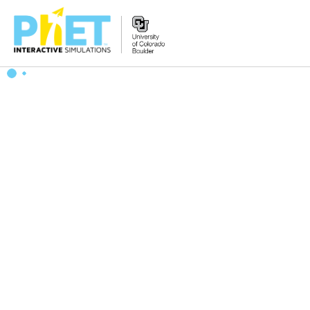
PhET
웹
사
이
트
검
색