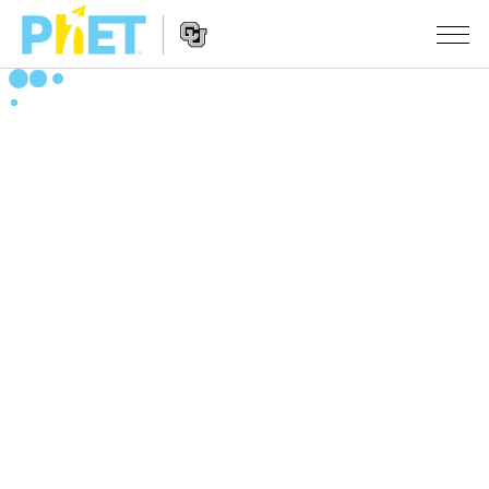
PhET
웹
사
웹
시뮬레이션
이
사
트
이
모든 심(Sims)
STUDIO
검
트
색
탐
About Studio
수업
물리학
색
Customizable Sims
수학 및 통계학
활동 검색
연구
Start a Free Trial
화학
당신의 활동을 공유하세요.
시도/주도권
Purchase a License
지구 및 우주
활동 기여 지침
포용적 디자인
로그인/등록
생물학
가상 워크숍
PhET 글로벌
로그인/등록
번역된 시뮬레이션
Professional Learning with PhET
Data Fluency