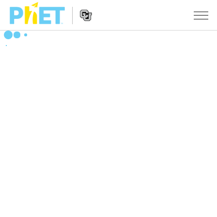
PhET
웹
사
웹
시뮬레이션
이
사
트
이
모든 심(Sims)
STUDIO
검
트
색
탐
About Studio
수업
물리학
색
Customizable Sims
수학 및 통계학
활동 검색
연구
Start a Free Trial
화학
당신의 활동을 공유하세요.
시도/주도권
Purchase a License
지구 및 우주
활동 기여 지침
포용적 디자인
로그인/등록
생물학
가상 워크숍
PhET 글로벌
로그인/등록
번역된 시뮬레이션
Professional Learning with PhET
Data Fluency