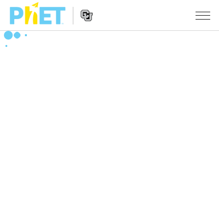
PhET
웹
사
웹
시뮬레이션
이
사
트
이
모든 심(Sims)
STUDIO
검
트
색
탐
About Studio
수업
물리학
색
Customizable Sims
수학 및 통계학
활동 검색
연구
Start a Free Trial
화학
당신의 활동을 공유하세요.
시도/주도권
Purchase a License
지구 및 우주
활동 기여 지침
포용적 디자인
로그인/등록
생물학
가상 워크숍
PhET 글로벌
로그인/등록
번역된 시뮬레이션
Professional Learning with PhET
Data Fluency