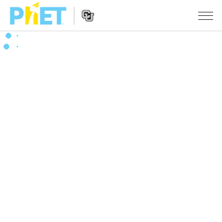
PhET
웹
사
웹
시뮬레이션
이
사
트
이
모든 심(Sims)
STUDIO
검
트
색
탐
About Studio
수업
물리학
색
Customizable Sims
수학 및 통계학
활동 검색
연구
Start a Free Trial
화학
당신의 활동을 공유하세요.
시도/주도권
Purchase a License
지구 및 우주
활동 기여 지침
포용적 디자인
로그인/등록
생물학
가상 워크숍
PhET 글로벌
로그인/등록
번역된 시뮬레이션
Professional Learning with PhET
Data Fluency