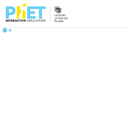
PhET
웹
사
이
트
검
색