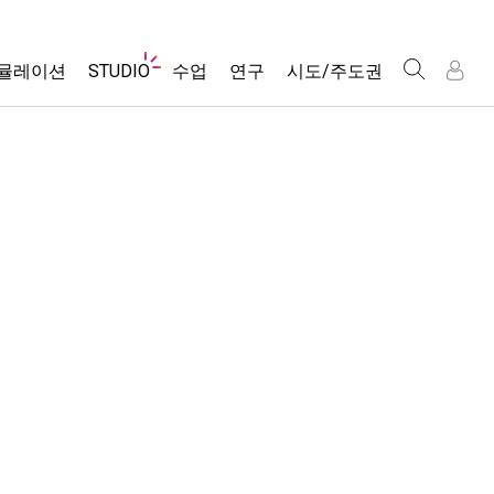
웹
뮬레이션
STUDIO
수업
연구
시도/주도권
사
이
트
About Studio
모든 심(Sims)
활동 검색
포용적 디자인
인
인
탐
Customizable Sims
당신의 활동을 공유하세요.
PhET 글로벌
색
물리학
Start a Free Trial
활동 기여 지침
Data Fluency
수학 및 통계학
Purchase a License
STEM Ed의 DEIB
가상 워크숍
화학
SceneryStack OSE
Professional Learning with PhET
지구 및 우주
Impact Report
Teaching with PhET
생물학
번역된 시뮬레이션
Customizable Sims