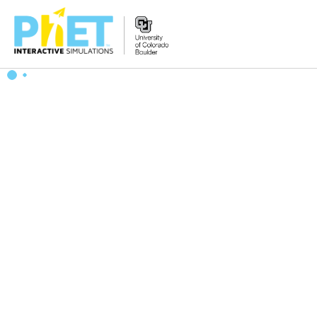
PhET
웹
사
이
트
검
색