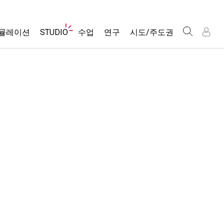
웹
뮬레이션
STUDIO
수업
연구
시도/주도권
사
이
트
About Studio
모든 심(Sims)
활동 검색
포용적 디자인
인
인
탐
Customizable Sims
당신의 활동을 공유하세요.
PhET 글로벌
색
물리학
Start a Free Trial
활동 기여 지침
Data Fluency
수학 및 통계학
Purchase a License
STEM Ed의 DEIB
가상 워크숍
화학
SceneryStack OSE
Professional Learning with PhET
지구 및 우주
Impact Report
Teaching with PhET
생물학
번역된 시뮬레이션
Customizable Sims