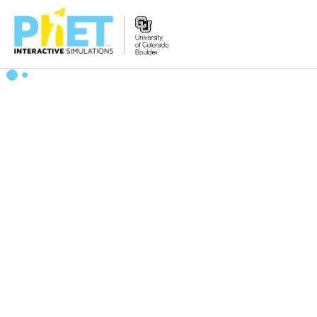
PhET
웹
사
이
트
검
색