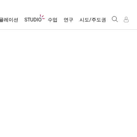
웹
뮬레이션
STUDIO
수업
연구
시도/주도권
사
이
트
About Studio
모든 심(Sims)
활동 검색
포용적 디자인
인
인
탐
Customizable Sims
당신의 활동을 공유하세요.
PhET 글로벌
색
물리학
Start a Free Trial
활동 기여 지침
Data Fluency
수학 및 통계학
Purchase a License
STEM Ed의 DEIB
가상 워크숍
화학
SceneryStack OSE
Professional Learning with PhET
지구 및 우주
Impact Report
Teaching with PhET
생물학
번역된 시뮬레이션
Customizable Sims