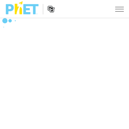
PhET
웹
사
웹
시뮬레이션
이
사
트
이
모든 심(Sims)
STUDIO
검
트
색
탐
About Studio
수업
물리학
색
Customizable Sims
수학 및 통계학
활동 검색
연구
Start a Free Trial
화학
당신의 활동을 공유하세요.
시도/주도권
Purchase a License
지구 및 우주
활동 기여 지침
포용적 디자인
로그인/등록
생물학
가상 워크숍
PhET 글로벌
로그인/등록
번역된 시뮬레이션
Professional Learning with PhET
Data Fluency