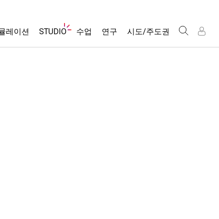
웹
뮬레이션
STUDIO
수업
연구
시도/주도권
사
이
트
About Studio
모든 심(Sims)
활동 검색
포용적 디자인
인
인
탐
Customizable Sims
당신의 활동을 공유하세요.
PhET 글로벌
색
물리학
Start a Free Trial
활동 기여 지침
Data Fluency
수학 및 통계학
Purchase a License
STEM Ed의 DEIB
가상 워크숍
화학
SceneryStack OSE
Professional Learning with PhET
지구 및 우주
Impact Report
Teaching with PhET
생물학
번역된 시뮬레이션
Customizable Sims