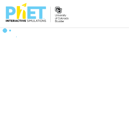
PhET
웹
사
이
트
검
색