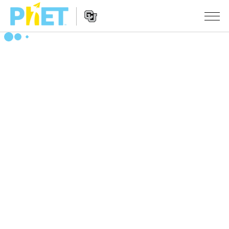
PhET
웹
사
웹
시뮬레이션
이
사
트
이
모든 심(Sims)
STUDIO
검
트
색
탐
About Studio
수업
물리학
색
Customizable Sims
수학 및 통계학
활동 검색
연구
Start a Free Trial
화학
당신의 활동을 공유하세요.
시도/주도권
Purchase a License
지구 및 우주
활동 기여 지침
포용적 디자인
로그인/등록
생물학
가상 워크숍
PhET 글로벌
로그인/등록
번역된 시뮬레이션
Professional Learning with PhET
Data Fluency