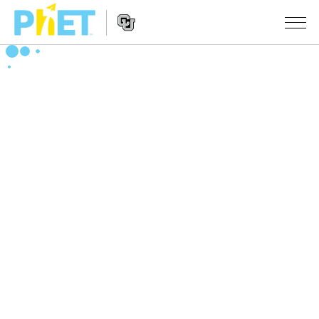
PhET
웹
사
웹
시뮬레이션
이
사
트
이
모든 심(Sims)
STUDIO
검
트
색
탐
About Studio
수업
물리학
색
Customizable Sims
수학 및 통계학
활동 검색
연구
Start a Free Trial
화학
당신의 활동을 공유하세요.
시도/주도권
Purchase a License
지구 및 우주
활동 기여 지침
포용적 디자인
로그인/등록
생물학
가상 워크숍
PhET 글로벌
로그인/등록
번역된 시뮬레이션
Professional Learning with PhET
Data Fluency