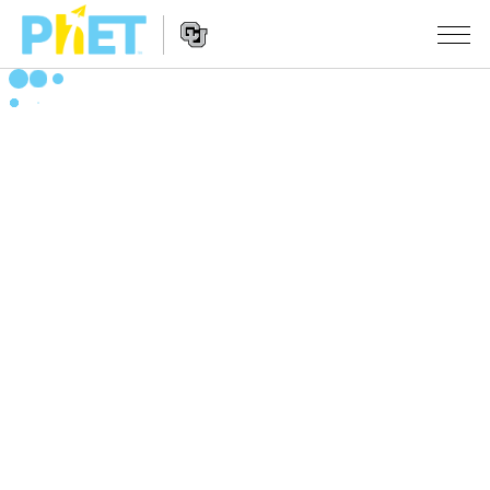
PhET
웹
사
웹
시뮬레이션
이
사
트
이
모든 심(Sims)
STUDIO
검
트
색
탐
About Studio
수업
물리학
색
Customizable Sims
수학 및 통계학
활동 검색
연구
Start a Free Trial
화학
당신의 활동을 공유하세요.
시도/주도권
Purchase a License
지구 및 우주
활동 기여 지침
포용적 디자인
로그인/등록
생물학
가상 워크숍
PhET 글로벌
로그인/등록
번역된 시뮬레이션
Professional Learning with PhET
Data Fluency