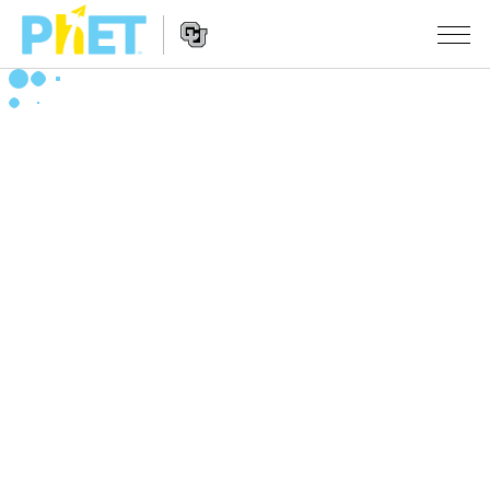
PhET
웹
사
웹
시뮬레이션
이
사
트
이
모든 심(Sims)
STUDIO
검
트
색
탐
About Studio
수업
물리학
색
Customizable Sims
수학 및 통계학
활동 검색
연구
Start a Free Trial
화학
당신의 활동을 공유하세요.
시도/주도권
Purchase a License
지구 및 우주
활동 기여 지침
포용적 디자인
로그인/등록
생물학
가상 워크숍
PhET 글로벌
로그인/등록
번역된 시뮬레이션
Professional Learning with PhET
Data Fluency