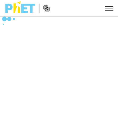
PhET
웹
사
웹
시뮬레이션
이
사
트
이
모든 심(Sims)
STUDIO
검
트
색
탐
About Studio
수업
물리학
색
Customizable Sims
수학 및 통계학
활동 검색
연구
Start a Free Trial
화학
당신의 활동을 공유하세요.
시도/주도권
Purchase a License
지구 및 우주
활동 기여 지침
포용적 디자인
로그인/등록
생물학
가상 워크숍
PhET 글로벌
로그인/등록
번역된 시뮬레이션
Professional Learning with PhET
Data Fluency