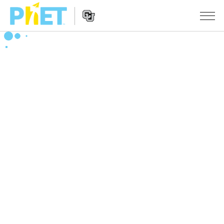
PhET
웹
사
웹
시뮬레이션
이
사
트
이
모든 심(Sims)
STUDIO
검
트
색
탐
About Studio
수업
물리학
색
Customizable Sims
수학 및 통계학
활동 검색
연구
Start a Free Trial
화학
당신의 활동을 공유하세요.
시도/주도권
Purchase a License
지구 및 우주
활동 기여 지침
포용적 디자인
로그인/등록
생물학
가상 워크숍
PhET 글로벌
로그인/등록
번역된 시뮬레이션
Professional Learning with PhET
Data Fluency