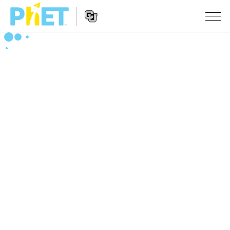
PhET
웹
사
웹
시뮬레이션
이
사
트
이
모든 심(Sims)
STUDIO
검
트
색
탐
About Studio
수업
물리학
색
Customizable Sims
수학 및 통계학
활동 검색
연구
Start a Free Trial
화학
당신의 활동을 공유하세요.
시도/주도권
Purchase a License
지구 및 우주
활동 기여 지침
포용적 디자인
로그인/등록
생물학
가상 워크숍
PhET 글로벌
로그인/등록
번역된 시뮬레이션
Professional Learning with PhET
Data Fluency