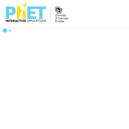
PhET
웹
사
이
트
검
색