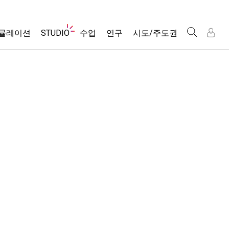
웹
뮬레이션
STUDIO
수업
연구
시도/주도권
사
이
트
About Studio
모든 심(Sims)
활동 검색
포용적 디자인
인
인
탐
Customizable Sims
당신의 활동을 공유하세요.
PhET 글로벌
색
물리학
Start a Free Trial
활동 기여 지침
Data Fluency
수학 및 통계학
Purchase a License
STEM Ed의 DEIB
가상 워크숍
화학
SceneryStack OSE
Professional Learning with PhET
지구 및 우주
Impact Report
Teaching with PhET
생물학
번역된 시뮬레이션
Customizable Sims