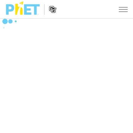
PhET
웹
사
웹
시뮬레이션
이
사
트
이
모든 심(Sims)
STUDIO
검
트
색
탐
About Studio
수업
물리학
색
Customizable Sims
수학 및 통계학
활동 검색
연구
Start a Free Trial
화학
당신의 활동을 공유하세요.
시도/주도권
Purchase a License
지구 및 우주
활동 기여 지침
포용적 디자인
로그인/등록
생물학
가상 워크숍
PhET 글로벌
로그인/등록
번역된 시뮬레이션
Professional Learning with PhET
Data Fluency