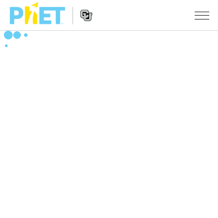
PhET
웹
사
웹
시뮬레이션
이
사
트
이
모든 심(Sims)
STUDIO
검
트
색
탐
About Studio
수업
물리학
색
Customizable Sims
수학 및 통계학
활동 검색
연구
Start a Free Trial
화학
당신의 활동을 공유하세요.
시도/주도권
Purchase a License
지구 및 우주
활동 기여 지침
포용적 디자인
로그인/등록
생물학
가상 워크숍
PhET 글로벌
로그인/등록
번역된 시뮬레이션
Professional Learning with PhET
Data Fluency