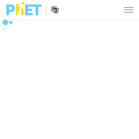
PhET
웹
사
웹
시뮬레이션
이
사
트
이
모든 심(Sims)
STUDIO
검
트
색
탐
About Studio
수업
물리학
색
Customizable Sims
수학 및 통계학
활동 검색
연구
Start a Free Trial
화학
당신의 활동을 공유하세요.
시도/주도권
Purchase a License
지구 및 우주
활동 기여 지침
포용적 디자인
로그인/등록
생물학
가상 워크숍
PhET 글로벌
로그인/등록
번역된 시뮬레이션
Professional Learning with PhET
Data Fluency