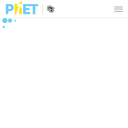
PhET
웹
사
웹
시뮬레이션
이
사
트
이
모든 심(Sims)
STUDIO
검
트
색
탐
About Studio
수업
물리학
색
Customizable Sims
수학 및 통계학
활동 검색
연구
Start a Free Trial
화학
당신의 활동을 공유하세요.
시도/주도권
Purchase a License
지구 및 우주
활동 기여 지침
포용적 디자인
로그인/등록
생물학
가상 워크숍
PhET 글로벌
로그인/등록
번역된 시뮬레이션
Professional Learning with PhET
Data Fluency