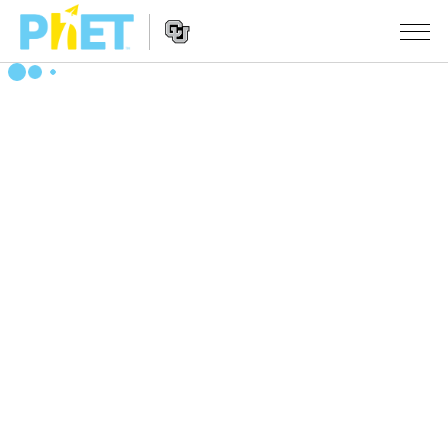
PhET
웹
사
웹
시뮬레이션
이
사
트
이
모든 심(Sims)
STUDIO
검
트
색
탐
About Studio
수업
물리학
색
Customizable Sims
수학 및 통계학
활동 검색
연구
Start a Free Trial
화학
당신의 활동을 공유하세요.
시도/주도권
Purchase a License
지구 및 우주
활동 기여 지침
포용적 디자인
로그인/등록
생물학
가상 워크숍
PhET 글로벌
로그인/등록
번역된 시뮬레이션
Professional Learning with PhET
Data Fluency