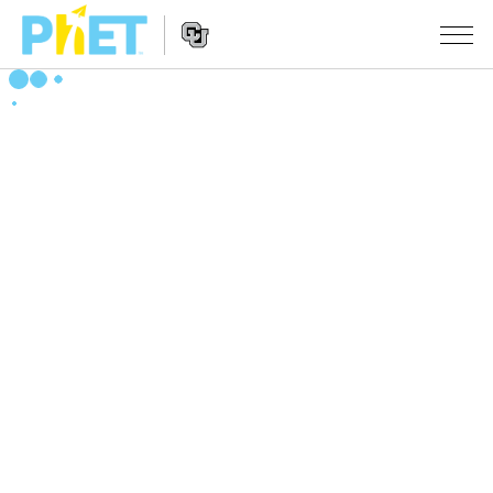
PhET
웹
사
웹
시뮬레이션
이
사
트
이
모든 심(Sims)
STUDIO
검
트
색
탐
About Studio
수업
물리학
색
Customizable Sims
수학 및 통계학
활동 검색
연구
Start a Free Trial
화학
당신의 활동을 공유하세요.
시도/주도권
Purchase a License
지구 및 우주
활동 기여 지침
포용적 디자인
로그인/등록
생물학
가상 워크숍
PhET 글로벌
로그인/등록
번역된 시뮬레이션
Professional Learning with PhET
Data Fluency