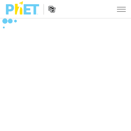
PhET
웹
사
웹
시뮬레이션
이
사
트
이
모든 심(Sims)
STUDIO
검
트
색
탐
About Studio
수업
물리학
색
Customizable Sims
수학 및 통계학
활동 검색
연구
Start a Free Trial
화학
당신의 활동을 공유하세요.
시도/주도권
Purchase a License
지구 및 우주
활동 기여 지침
포용적 디자인
로그인/등록
생물학
가상 워크숍
PhET 글로벌
로그인/등록
번역된 시뮬레이션
Professional Learning with PhET
Data Fluency