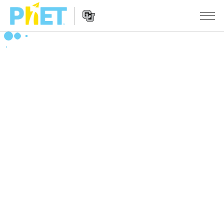
PhET
웹
사
웹
시뮬레이션
이
사
트
이
모든 심(Sims)
STUDIO
검
트
색
탐
About Studio
수업
물리학
색
Customizable Sims
수학 및 통계학
활동 검색
연구
Start a Free Trial
화학
당신의 활동을 공유하세요.
시도/주도권
Purchase a License
지구 및 우주
활동 기여 지침
포용적 디자인
로그인/등록
생물학
가상 워크숍
PhET 글로벌
로그인/등록
번역된 시뮬레이션
Professional Learning with PhET
Data Fluency