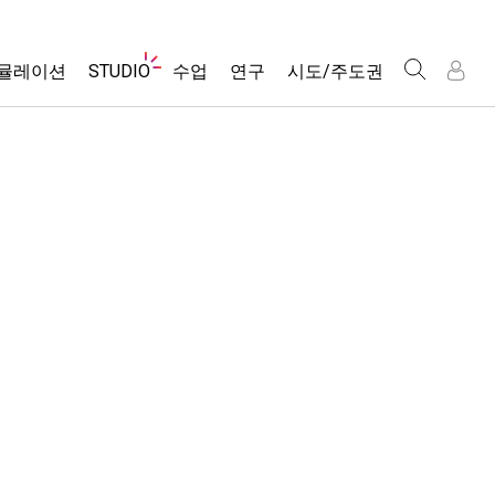
웹
뮬레이션
STUDIO
수업
연구
시도/주도권
사
이
트
About Studio
모든 심(Sims)
활동 검색
포용적 디자인
인
인
탐
Customizable Sims
당신의 활동을 공유하세요.
PhET 글로벌
색
물리학
Start a Free Trial
활동 기여 지침
Data Fluency
수학 및 통계학
Purchase a License
STEM Ed의 DEIB
가상 워크숍
화학
SceneryStack OSE
Professional Learning with PhET
지구 및 우주
Impact Report
Teaching with PhET
생물학
번역된 시뮬레이션
Customizable Sims