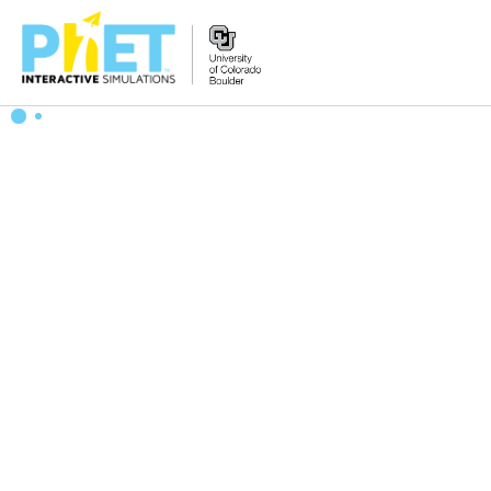
PhET
웹
사
이
트
검
색