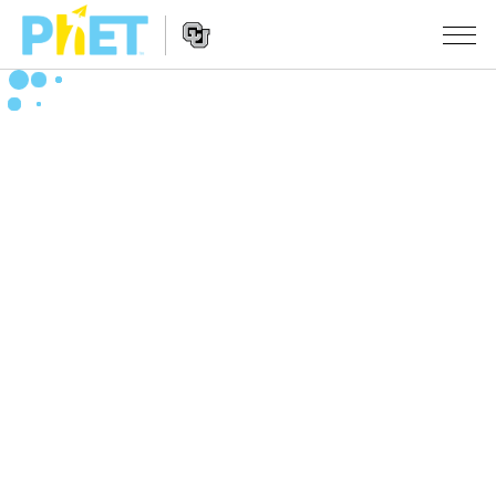
PhET
웹
사
웹
시뮬레이션
이
사
트
이
모든 심(Sims)
STUDIO
검
트
색
탐
About Studio
수업
물리학
색
Customizable Sims
수학 및 통계학
활동 검색
연구
Start a Free Trial
화학
당신의 활동을 공유하세요.
시도/주도권
Purchase a License
지구 및 우주
활동 기여 지침
포용적 디자인
로그인/등록
생물학
가상 워크숍
PhET 글로벌
로그인/등록
번역된 시뮬레이션
Professional Learning with PhET
Data Fluency