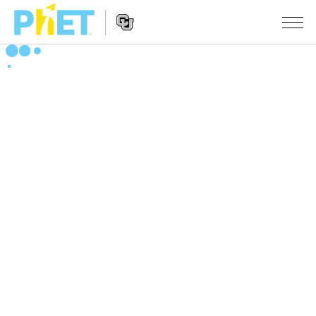
PhET
웹
사
웹
시뮬레이션
이
사
트
이
모든 심(Sims)
STUDIO
검
트
색
탐
About Studio
수업
물리학
색
Customizable Sims
수학 및 통계학
활동 검색
연구
Start a Free Trial
화학
당신의 활동을 공유하세요.
시도/주도권
Purchase a License
지구 및 우주
활동 기여 지침
포용적 디자인
로그인/등록
생물학
가상 워크숍
PhET 글로벌
로그인/등록
번역된 시뮬레이션
Professional Learning with PhET
Data Fluency