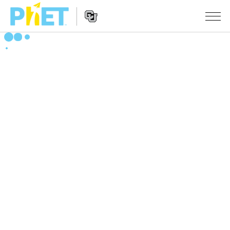
PhET
웹
사
웹
시뮬레이션
이
사
트
이
모든 심(Sims)
STUDIO
검
트
색
탐
About Studio
수업
물리학
색
Customizable Sims
수학 및 통계학
활동 검색
연구
Start a Free Trial
화학
당신의 활동을 공유하세요.
시도/주도권
Purchase a License
지구 및 우주
활동 기여 지침
포용적 디자인
로그인/등록
생물학
가상 워크숍
PhET 글로벌
로그인/등록
번역된 시뮬레이션
Professional Learning with PhET
Data Fluency