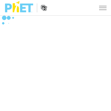
PhET
웹
사
웹
시뮬레이션
이
사
트
이
모든 심(Sims)
STUDIO
검
트
색
탐
About Studio
수업
물리학
색
Customizable Sims
수학 및 통계학
활동 검색
연구
Start a Free Trial
화학
당신의 활동을 공유하세요.
시도/주도권
Purchase a License
지구 및 우주
활동 기여 지침
포용적 디자인
로그인/등록
생물학
가상 워크숍
PhET 글로벌
로그인/등록
번역된 시뮬레이션
Professional Learning with PhET
Data Fluency