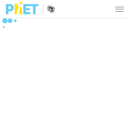
PhET
웹
사
웹
시뮬레이션
이
사
트
이
모든 심(Sims)
STUDIO
검
트
색
탐
About Studio
수업
물리학
색
Customizable Sims
수학 및 통계학
활동 검색
연구
Start a Free Trial
화학
당신의 활동을 공유하세요.
시도/주도권
Purchase a License
지구 및 우주
활동 기여 지침
포용적 디자인
로그인/등록
생물학
가상 워크숍
PhET 글로벌
로그인/등록
번역된 시뮬레이션
Professional Learning with PhET
Data Fluency