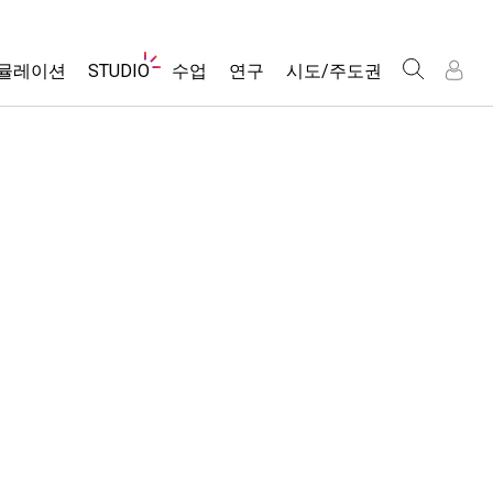
웹
뮬레이션
STUDIO
수업
연구
시도/주도권
사
이
트
About Studio
모든 심(Sims)
활동 검색
포용적 디자인
인
인
탐
Customizable Sims
당신의 활동을 공유하세요.
PhET 글로벌
색
물리학
Start a Free Trial
활동 기여 지침
Data Fluency
수학 및 통계학
Purchase a License
STEM Ed의 DEIB
가상 워크숍
화학
SceneryStack OSE
Professional Learning with PhET
지구 및 우주
Impact Report
Teaching with PhET
생물학
번역된 시뮬레이션
Customizable Sims