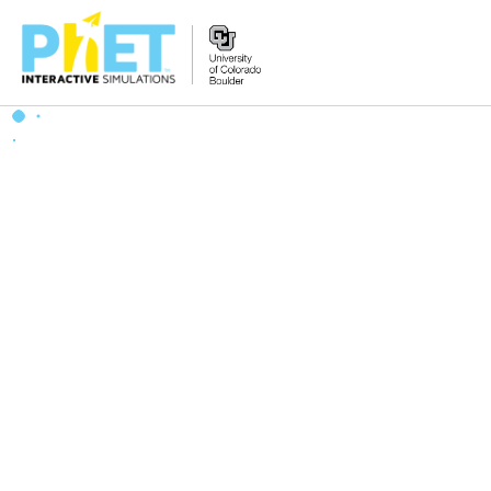
PhET
웹
사
이
트
검
색