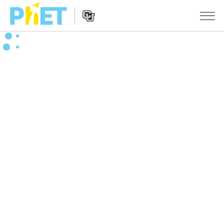
PhET
웹
사
웹
시뮬레이션
이
사
트
이
모든 심(Sims)
STUDIO
검
트
색
탐
About Studio
수업
물리학
색
Customizable Sims
수학 및 통계학
활동 검색
연구
Start a Free Trial
화학
당신의 활동을 공유하세요.
시도/주도권
Purchase a License
지구 및 우주
활동 기여 지침
포용적 디자인
로그인/등록
생물학
가상 워크숍
PhET 글로벌
로그인/등록
번역된 시뮬레이션
Professional Learning with PhET
Data Fluency